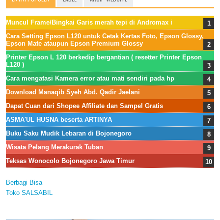
Muncul Frame/Bingkai Garis merah tepi di Andromax i
Cara Setting Epson L120 untuk Cetak Kertas Foto, Epson Glossy,
Epson Mate ataupun Epson Premium Glossy
Printer Epson L 120 berkedip bergantian ( resetter Printer Epson
L120 )
Cara mengatasi Kamera error atau mati sendiri pada hp
Download Manaqib Syeh Abd. Qadir Jaelani
Dapat Cuan dari Shopee Affiliate dan Sampel Gratis
ASMA'UL HUSNA beserta ARTINYA
Buku Saku Mudik Lebaran di Bojonegoro
Wisata Pelang Merakurak Tuban
Teksas Wonocolo Bojonegoro Jawa Timur
Berbagi Bisa
Toko SALSABIL