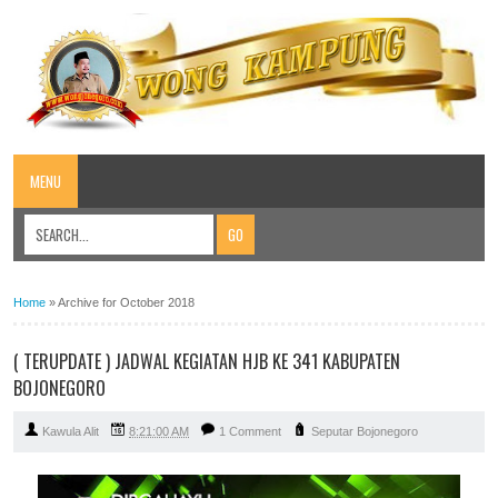
MENU
Home
»
Archive for October 2018
( TERUPDATE ) JADWAL KEGIATAN HJB KE 341 KABUPATEN
BOJONEGORO
Kawula Alit
8:21:00 AM
1 Comment
Seputar Bojonegoro