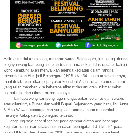
Hallo dulur dulur sekalian, terutama warga Bojonegoro, jumpa lagi dengan
blognya wong kampung, setelah terasa lama sekali tidak update, kali ini
wong kampung akan menyajikan agenda kegiatan dalam rangka
memeriahkan Hari jadi Bojonegoro ( HJB ) Ke 341. namun sebelumnya,
marilah kita panjatkan puji syukur kehadirat Allah Tuhan semesta alam,
yang telah memberi kita beberapa nikmat dan anugrah. nikmat sehat,
nikmat rizki dan nikmat-nikmat lainnya
Tak lupa wong kampung juga mengucapkan selamat dan sukses
atas dilantiknya Bupati dan wakil Bupati Bojonegoro yang baru, Ibu Anna
& Mas Wawan beberapa hari yang lalu, semoga akan menambah
majunya Kabupaten Bojonegoro tercinta.
Langsung saja seperti terlihat pada gambar diatas ada beberapa
kegiatan yang akan dilaksanakan dalam peringatan HJB ke 341 pada
bulan Oktober dan Nopember 2018, bagi anda yang mau buka lapak,