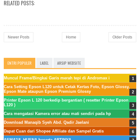
RELATED POSTS:
Newer Posts
Home
Older Posts
ENTRI POPULER
LABEL
ARSIP WEBSITE
Muncul Frame/Bingkai Garis merah tepi di Andromax i
Cara Setting Epson L120 untuk Cetak Kertas Foto, Epson Glossy,
Epson Mate ataupun Epson Premium Glossy
Printer Epson L 120 berkedip bergantian ( resetter Printer Epson
L120 )
Cara mengatasi Kamera error atau mati sendiri pada hp
Download Manaqib Syeh Abd. Qadir Jaelani
Dapat Cuan dari Shopee Affiliate dan Sampel Gratis
ASMA'UL HUSNA beserta ARTINYA