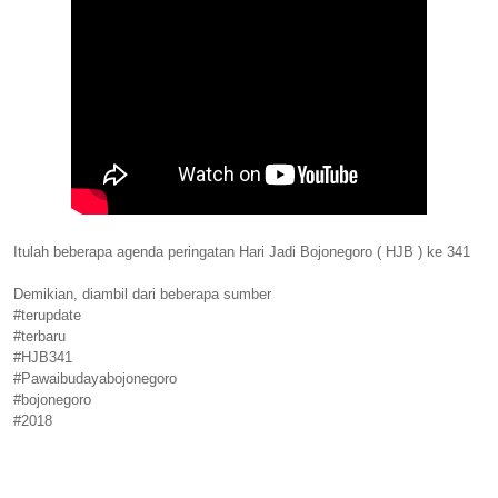
Itulah beberapa agenda peringatan Hari Jadi Bojonegoro ( HJB ) ke 341
Demikian, diambil dari beberapa sumber
#terupdate
#terbaru
#HJB341
#Pawaibudayabojonegoro
#bojonegoro
#2018