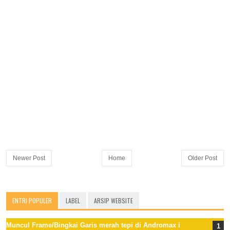
Newer Post
Home
Older Post
ENTRI POPULER
LABEL
ARSIP WEBSITE
Muncul Frame/Bingkai Garis merah tepi di Andromax i