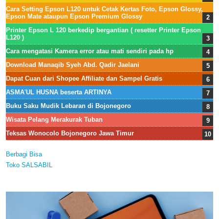
Cara Setting Epson L120 untuk Cetak Kertas Foto, Epson Glossy,
Epson Mate ataupun Epson Premium Glossy
Printer Epson L 120 berkedip bergantian ( resetter Printer Epson
L120 )
Cara mengatasi Kamera error atau mati sendiri pada hp
Download Manaqib Syeh Abd. Qadir Jaelani
Dapat Cuan dari Shopee Affiliate dan Sampel Gratis
ASMA'UL HUSNA beserta ARTINYA
Buku Saku Mudik Lebaran di Bojonegoro
Wisata Pelang Merakurak Tuban
Teksas Wonocolo Bojonegoro Jawa Timur
Berbagi Bisa
Toko SALSABIL