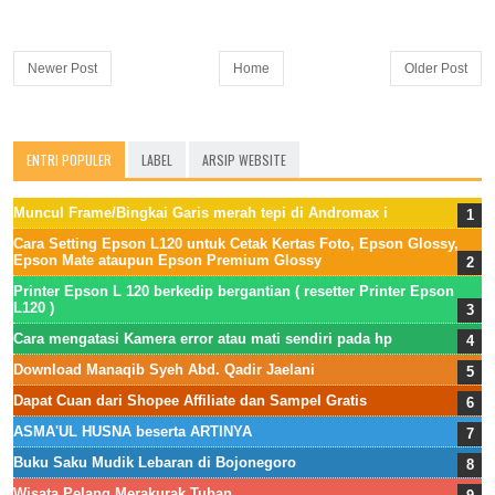
Newer Post
Home
Older Post
ENTRI POPULER
LABEL
ARSIP WEBSITE
Muncul Frame/Bingkai Garis merah tepi di Andromax i
Cara Setting Epson L120 untuk Cetak Kertas Foto, Epson Glossy,
Epson Mate ataupun Epson Premium Glossy
Printer Epson L 120 berkedip bergantian ( resetter Printer Epson
L120 )
Cara mengatasi Kamera error atau mati sendiri pada hp
Download Manaqib Syeh Abd. Qadir Jaelani
Dapat Cuan dari Shopee Affiliate dan Sampel Gratis
ASMA'UL HUSNA beserta ARTINYA
Buku Saku Mudik Lebaran di Bojonegoro
Wisata Pelang Merakurak Tuban