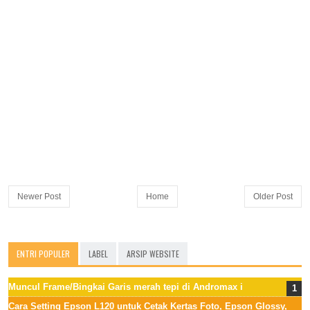
Newer Post
Home
Older Post
ENTRI POPULER
LABEL
ARSIP WEBSITE
Muncul Frame/Bingkai Garis merah tepi di Andromax i
Cara Setting Epson L120 untuk Cetak Kertas Foto, Epson Glossy,