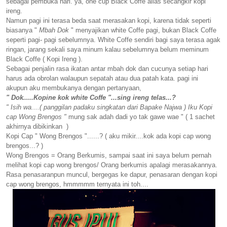
sebagai pembuka hari. ya, one cup Black Coffe alias secangkir kopi
ireng.
Namun pagi ini terasa beda saat merasakan kopi, karena tidak seperti
biasanya "
Mbah Dok
" menyajikan white Coffe pagi, bukan Black Coffe
seperti pagi- pagi sebelumnya. White Coffe sendiri bagi saya terasa agak
ringan, jarang sekali saya minum kalau sebelumnya belum meminum
Black Coffe ( Kopi Ireng ).
Sebagai penjalin rasa ikatan antar mbah dok dan cucunya setiap hari
harus ada obrolan walaupun sepatah atau dua patah kata. pagi ini
akupun aku membukanya dengan pertanyaan,
" Dok.....Kopine kok white Coffe "...sing ireng telas...?
" Isih wa....( panggilan padaku singkatan dari Bapake Najwa ) Iku Kopi
cap Wong Brengos "
mung sak adah dadi yo tak gawe wae " ( 1 sachet
akhirnya dibikinkan )
Kopi Cap " Wong Brengos "......? ( aku mikir....kok ada kopi cap wong
brengos...? )
Wong Brengos = Orang Berkumis, sampai saat ini saya belum pernah
melihat kopi cap wong brengos/ Orang berkumis apalagi merasakannya.
Rasa penasaranpun muncul, bergegas ke dapur, penasaran dengan kopi
cap wong brengos, hmmmmm ternyata ini toh....