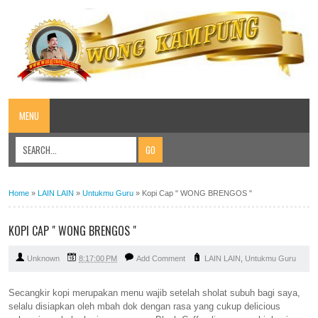
MENU
Home
»
LAIN LAIN
»
Untukmu Guru
»
Kopi Cap " WONG BRENGOS "
KOPI CAP " WONG BRENGOS "
Unknown
8:17:00 PM
Add Comment
LAIN LAIN
,
Untukmu Guru
Secangkir kopi merupakan menu wajib setelah sholat subuh bagi saya,
selalu disiapkan oleh mbah dok dengan rasa yang cukup delicious