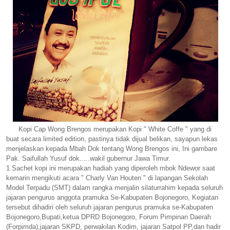
Kopi Cap Wong Brengos merupakan Kopi " White Coffe " yang di
buat secara limited edition, pastinya tidak dijual belikan, sayapun lekas
menjelaskan kepada Mbah Dok tentang Wong Brengos ini, Ini gambare
Pak. Saifullah Yusuf dok.....wakil gubernur Jawa Timur.
1 Sachet kopi ini merupakan hadiah yang diperoleh mbok Ndewor saat
kemarin mengikuti acara " Charly Van Houten " di lapangan Sekolah
Model Terpadu (SMT) dalam rangka menjalin silaturrahim kepada seluruh
jajaran pengurus anggota pramuka Se-Kabupaten Bojonegoro, Kegiatan
tersebut dihadiri oleh seluruh jajaran pengurus pramuka se-Kabupaten
Bojonegoro,Bupati,ketua DPRD Bojonegoro, Forum Pimpinan Daerah
(Forpimda),jajaran SKPD, perwakilan Kodim, jajaran Satpol PP,dan hadir