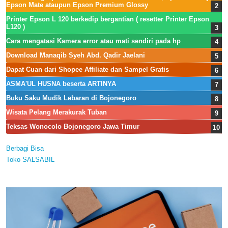
Epson Mate ataupun Epson Premium Glossy
Printer Epson L 120 berkedip bergantian ( resetter Printer Epson
L120 )
Cara mengatasi Kamera error atau mati sendiri pada hp
Download Manaqib Syeh Abd. Qadir Jaelani
Dapat Cuan dari Shopee Affiliate dan Sampel Gratis
ASMA'UL HUSNA beserta ARTINYA
Buku Saku Mudik Lebaran di Bojonegoro
Wisata Pelang Merakurak Tuban
Teksas Wonocolo Bojonegoro Jawa Timur
Berbagi Bisa
Toko SALSABIL