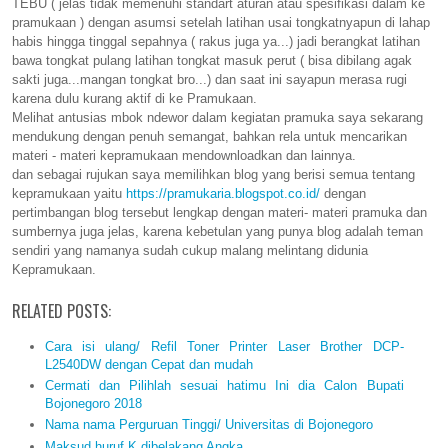
TEBU ( jelas tidak memenuhi standart aturan atau spesifikasi dalam ke
pramukaan ) dengan asumsi setelah latihan usai tongkatnyapun di lahap
habis hingga tinggal sepahnya ( rakus juga ya...) jadi berangkat latihan
bawa tongkat pulang latihan tongkat masuk perut ( bisa dibilang agak
sakti juga...mangan tongkat bro...) dan saat ini sayapun merasa rugi
karena dulu kurang aktif di ke Pramukaan.
Melihat antusias mbok ndewor dalam kegiatan pramuka saya sekarang
mendukung dengan penuh semangat, bahkan rela untuk mencarikan
materi - materi kepramukaan mendownloadkan dan lainnya.
dan sebagai rujukan saya memilihkan blog yang berisi semua tentang
kepramukaan yaitu
https://pramukaria.blogspot.co.id/
dengan
pertimbangan blog tersebut lengkap dengan materi- materi pramuka dan
sumbernya juga jelas, karena kebetulan yang punya blog adalah teman
sendiri yang namanya sudah cukup malang melintang didunia
Kepramukaan.
RELATED POSTS:
Cara isi ulang/ Refil Toner Printer Laser Brother DCP-
L2540DW dengan Cepat dan mudah
Cermati dan Pilihlah sesuai hatimu Ini dia Calon Bupati
Bojonegoro 2018
Nama nama Perguruan Tinggi/ Universitas di Bojonegoro
Maksud huruf K dibelakang Angka