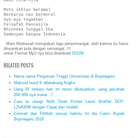
Demi cita-cita
Moto ikhlas beramal
Berkarya nan bermoral
Ayo-ayo tegakkan
Falsafah Pancasila
Bhinneka Tunggal Ika
Semboyan bangsa Indonesia
Mars Madrasah merupakan lagu penyemangat, oleh karena itu harus
dinyanikan pula dengan semangat..!!!
untuk Format Mp3 nya bisa download
DISINI
RELATED POSTS:
Nama nama Perguruan Tinggi/ Universitas di Bojonegoro
Maksud huruf K dibelakang Angka
Uang RI terbaru hari ini resmi dikeluarkan, uang pecahan
200.000 nya mana...?
Cara isi ulang/ Refil Toner Printer Laser Brother DCP-
L2540DW dengan Cepat dan mudah
Cermati dan Pilihlah sesuai hatimu Ini dia Calon Bupati
Bojonegoro 2018