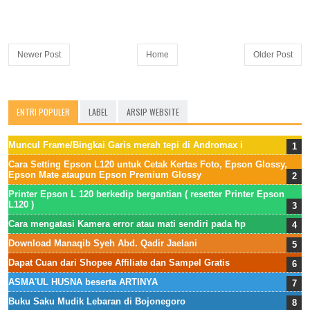
Newer Post
Home
Older Post
ENTRI POPULER
LABEL
ARSIP WEBSITE
Muncul Frame/Bingkai Garis merah tepi di Andromax i
Cara Setting Epson L120 untuk Cetak Kertas Foto, Epson Glossy,
Epson Mate ataupun Epson Premium Glossy
Printer Epson L 120 berkedip bergantian ( resetter Printer Epson
L120 )
Cara mengatasi Kamera error atau mati sendiri pada hp
Download Manaqib Syeh Abd. Qadir Jaelani
Dapat Cuan dari Shopee Affiliate dan Sampel Gratis
ASMA'UL HUSNA beserta ARTINYA
Buku Saku Mudik Lebaran di Bojonegoro