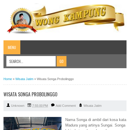
MENU
Home
»
Wisata Jatim
»
Wisata Songa Probolinggo
WISATA SONGA PROBOLINGGO
Unknown
7:55:00 PM
Add Comment
Wisata Jatim
Nama Songa di ambil dari kosa kata
Madura yang artinya
Sungai
. Songa