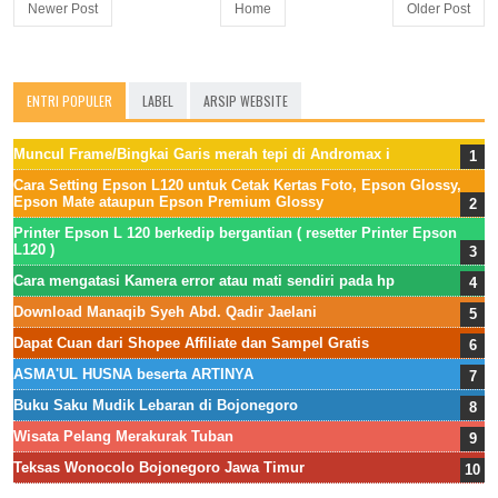
Newer Post
Home
Older Post
ENTRI POPULER
LABEL
ARSIP WEBSITE
Muncul Frame/Bingkai Garis merah tepi di Andromax i
Cara Setting Epson L120 untuk Cetak Kertas Foto, Epson Glossy,
Epson Mate ataupun Epson Premium Glossy
Printer Epson L 120 berkedip bergantian ( resetter Printer Epson
L120 )
Cara mengatasi Kamera error atau mati sendiri pada hp
Download Manaqib Syeh Abd. Qadir Jaelani
Dapat Cuan dari Shopee Affiliate dan Sampel Gratis
ASMA'UL HUSNA beserta ARTINYA
Buku Saku Mudik Lebaran di Bojonegoro
Wisata Pelang Merakurak Tuban
Teksas Wonocolo Bojonegoro Jawa Timur