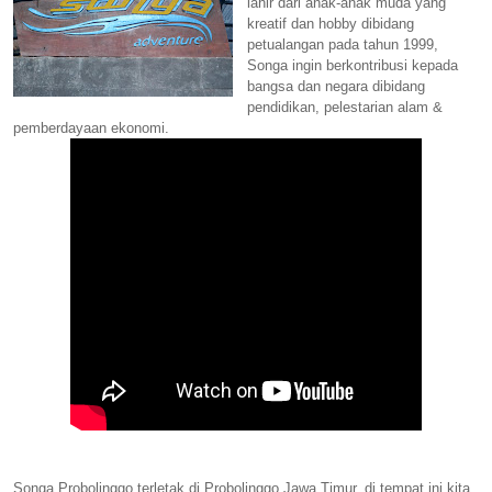
lahir dari anak-anak muda yang
kreatif dan
hobby
dibidang
petualangan pada tahun 1999,
Songa ingin berkontribusi kepada
bangsa dan negara dibidang
pendidikan, pelestarian alam &
pemberdayaan ekonomi.
Songa Probolinggo terletak di Probolinggo
Jawa Timur
, di tempat ini kita