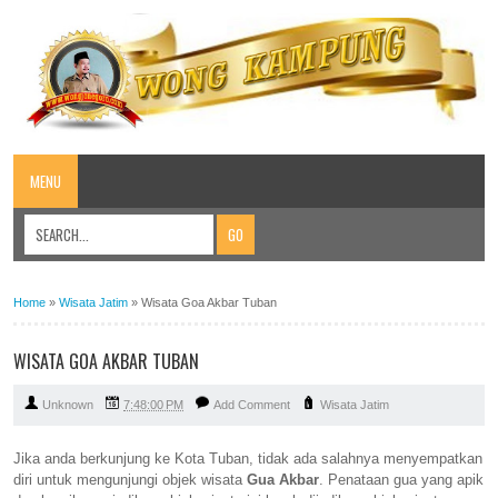
MENU
Home
»
Wisata Jatim
»
Wisata Goa Akbar Tuban
WISATA GOA AKBAR TUBAN
Unknown
7:48:00 PM
Add Comment
Wisata Jatim
Jika anda berkunjung ke Kota Tuban, tidak
ada
salahnya menyempatkan
diri untuk mengunjungi objek wisata
Gua Akbar
. Penataan gua yang apik