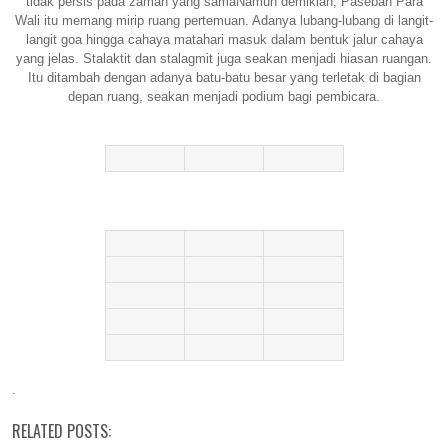
tidak persis pada zaman yang samaNamun demikian, Paseban Para
Wali itu memang mirip ruang pertemuan. Adanya lubang-lubang di langit-
langit goa hingga cahaya matahari masuk dalam bentuk jalur cahaya
yang jelas. Stalaktit dan stalagmit juga seakan menjadi hiasan ruangan.
Itu ditambah dengan adanya batu-batu besar yang terletak di bagian
depan ruang, seakan menjadi
podium
bagi pembicara.
.
RELATED POSTS: